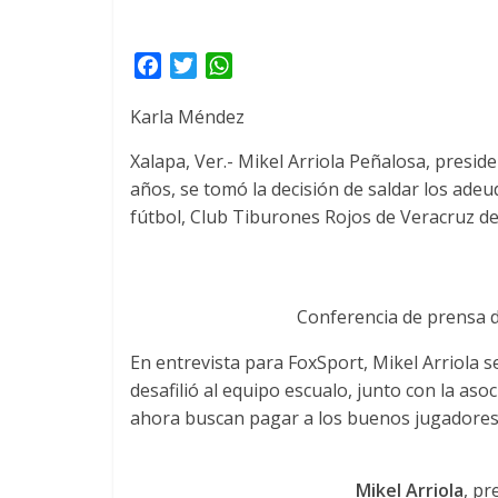
F
T
W
a
w
h
Karla Méndez
c
i
a
e
t
t
Xalapa, Ver.- Mikel Arriola Peñalosa, presid
b
t
s
años, se tomó la decisión de saldar los ade
o
e
A
fútbol, Club Tiburones Rojos de Veracruz de
o
r
p
k
p
Conferencia de prensa 
En entrevista para FoxSport, Mikel Arriola 
desafilió al equipo escualo, junto con la as
ahora buscan pagar a los buenos jugadores
Mikel Arriola
, pr