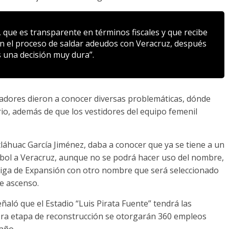
que es transparente en términos fiscales y que recibe
n el proceso de saldar adeudos con Veracruz, después
 una decisión muy dura”.
ugadores dieron a conocer diversas problemáticas, dónde
io, además de que los vestidores del equipo femenil
láhuac García Jiménez, daba a conocer que ya se tiene a un
tbol a Veracruz, aunque no se podrá hacer uso del nombre,
 Liga de Expansión con otro nombre que será seleccionado
de ascenso.
ñaló que el Estadio “Luis Pirata Fuente” tendrá las
mera etapa de reconstrucción se otorgarán 360 empleos