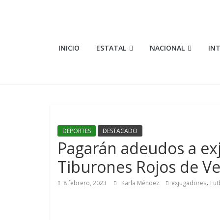
Saltar
al
contenido
Elementosmx
INICIO
ESTATAL
NACIONAL
IN
Periodismo
con
fundamento
DEPORTES
DESTACADO
Pagarán adeudos a ex
Tiburones Rojos de V
,
8 febrero, 2023
Karla Méndez
exjugadores
Fut