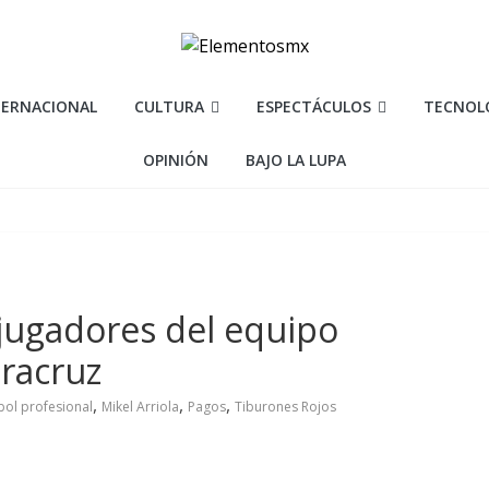
TERNACIONAL
CULTURA
ESPECTÁCULOS
TECNOL
OPINIÓN
BAJO LA LUPA
jugadores del equipo
eracruz
,
,
,
bol profesional
Mikel Arriola
Pagos
Tiburones Rojos