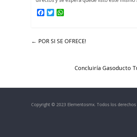
directos y se espera quede listo este mismo 
F
T
W
a
w
h
c
i
a
e
t
t
←
POR SI SE OFRECE!
b
t
s
o
e
A
o
r
p
k
p
Concluiría Gasoducto 
Copyright © 2023 Elementosmx. Todos los derechos