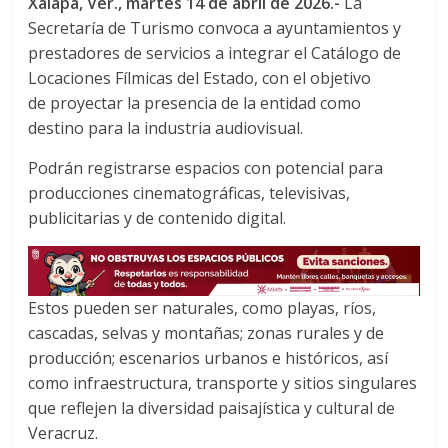
Xalapa, Ver.,
martes 14
de abril de 2026.-
La
c
i
a
Secretaría de Turismo convoca a ayuntamientos y
e
t
t
prestadores de servicios a integrar el Catálogo de
b
t
s
o
e
A
Locaciones Fílmicas del Estado, con el objetivo
o
r
p
de proyectar la presencia de la entidad como
k
p
destino para la industria audiovisual.
Podrán registrarse espacios con potencial para
producciones cinematográficas, televisivas,
publicitarias y de contenido digital.
Estos pueden ser naturales, como playas, ríos,
cascadas, selvas y montañas; zonas rurales y de
producción; escenarios urbanos e históricos, así
como infraestructura, transporte y sitios singulares
que reflejen la diversidad paisajística y cultural de
Veracruz.