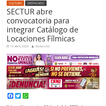
CULTURA
DESTACADO
SECTUR abre
convocatoria para
integrar Catálogo de
Locaciones Fílmicas
14 abril, 2026
Redacción
F
T
W
a
w
h