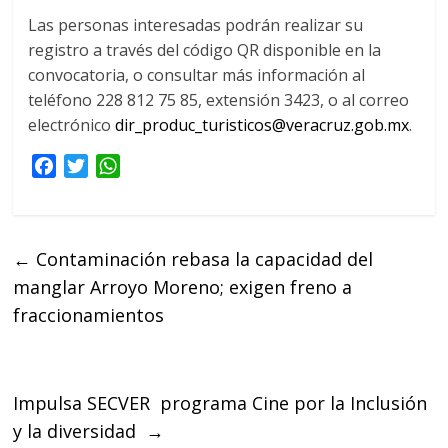
Las personas interesadas podrán realizar su
registro a través del código QR disponible en la
convocatoria, o consultar más información al
teléfono 228 812 75 85, extensión 3423, o al correo
electrónico
dir_produc_turisticos@veracruz.gob.mx
.
F
T
W
a
w
h
c
i
a
e
t
t
←
Contaminación rebasa la capacidad del
b
t
s
manglar Arroyo Moreno; exigen freno a
o
e
A
o
r
p
fraccionamientos
k
p
Impulsa SECVER programa Cine por la Inclusión
y la diversidad
→