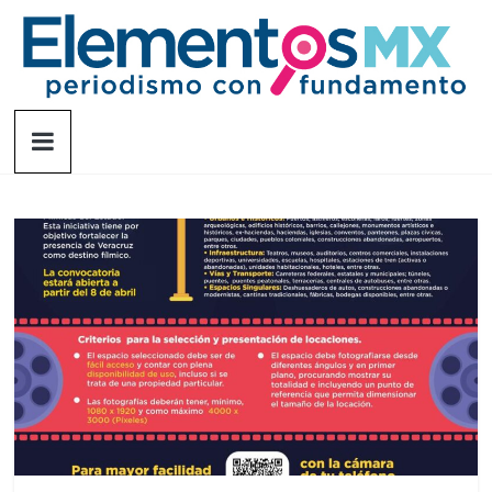
Saltar
al
contenido
Elementosmx
Periodismo
con
fundamento