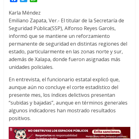
a
w
h
Karla Méndez
c
i
a
Emiliano Zapata, Ver.- El titular de la Secretaría de
e
t
t
Seguridad Pública(SSP), Alfonso Reyes Garcés,
b
t
s
o
e
A
informó que se mantiene un reforzamiento
o
r
p
permanente de seguridad en distintas regiones del
k
p
estado, particularmente en las zonas norte y sur,
además de Xalapa, donde fueron asignadas más
unidades policiales.
En entrevista, el funcionario estatal explicó que,
aunque aún no concluye el corte estadístico del
presente mes, los índices delictivos presentan
“subidas y bajadas”, aunque en términos generales
algunos indicadores han mostrado resultados
positivos.