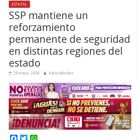
ESTATAL
SSP mantiene un
reforzamiento
permanente de seguridad
en distintas regiones del
estado
29 mayo, 2026
Karla Méndez
F
T
W