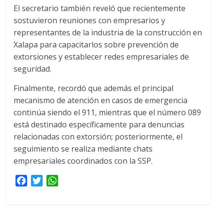
El secretario también reveló que recientemente
sostuvieron reuniones con empresarios y
representantes de la industria de la construcción en
Xalapa para capacitarlos sobre prevención de
extorsiones y establecer redes empresariales de
seguridad.
Finalmente, recordó que además el principal
mecanismo de atención en casos de emergencia
continúa siendo el 911, mientras que el número 089
está destinado específicamente para denuncias
relacionadas con extorsión; posteriormente, el
seguimiento se realiza mediante chats
empresariales coordinados con la SSP.
F
T
W
a
w
h
c
i
a
e
t
t