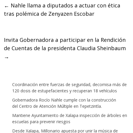
←
Nahle llama a diputados a actuar con ética
b
t
s
tras polémica de Zenyazen Escobar
o
e
A
o
r
p
k
p
Invita Gobernadora a participar en la Rendición
de Cuentas de la presidenta Claudia Sheinbaum
→
Coordinación entre fuerzas de seguridad, decomisa más de
120 dosis de estupefacientes y recuperan 18 vehículos
Gobernadora Rocío Nahle cumple con la construcción
del Centro de Atención Múltiple en Tepetzintla.
Mantiene Ayuntamiento de Xalapa inspección de árboles en
escuelas para prevenir riesgos
Desde Xalapa, Millonario apuesta por unir la música de