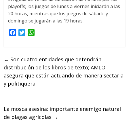
playoffs; los juegos de lunes a viernes iniciarán a las
20 horas, mientras que los juegos de sábado y
domingo se jugarán a las 19 horas.
F
T
W
a
w
h
c
i
a
e
t
t
←
Son cuatro entidades que detendrán
b
t
s
distribución de los libros de texto; AMLO
o
e
A
o
r
p
asegura que están actuando de manera sectaria
k
p
y politiquera
La mosca asesina: importante enemigo natural
de plagas agrícolas
→