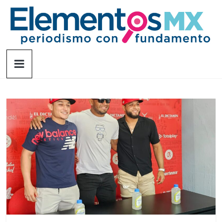
Saltar
al
contenido
Elementosmx
Periodismo
con
fundamento