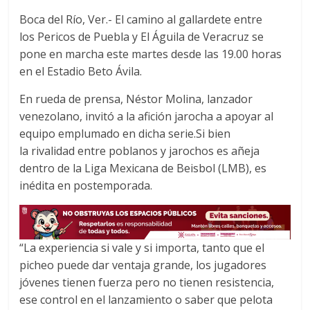
a
w
h
Boca del Río, Ver.- El camino al gallardete entre
c
i
a
los Pericos de Puebla y El Águila de Veracruz se
e
t
t
pone en marcha este martes desde las 19.00 horas
b
t
s
o
e
A
en el Estadio Beto Ávila.
o
r
p
En rueda de prensa, Néstor Molina, lanzador
k
p
venezolano, invitó a la afición jarocha a apoyar al
equipo emplumado en dicha serie.Si bien
la rivalidad entre poblanos y jarochos es añeja
dentro de la Liga Mexicana de Beisbol (LMB), es
inédita en postemporada.
“La experiencia si vale y si importa, tanto que el
picheo puede dar ventaja grande, los jugadores
jóvenes tienen fuerza pero no tienen resistencia,
ese control en el lanzamiento o saber que pelota