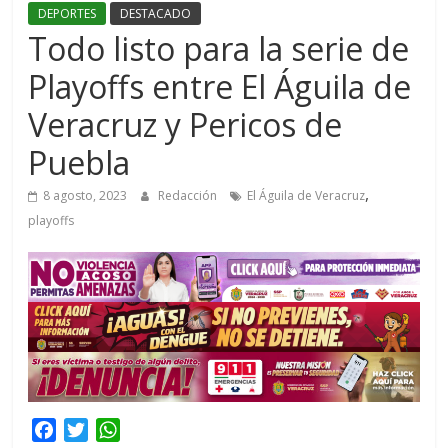
DEPORTES
DESTACADO
Todo listo para la serie de
Playoffs entre El Águila de
Veracruz y Pericos de
Puebla
,
8 agosto, 2023
Redacción
El Águila de Veracruz
playoffs
F
T
W