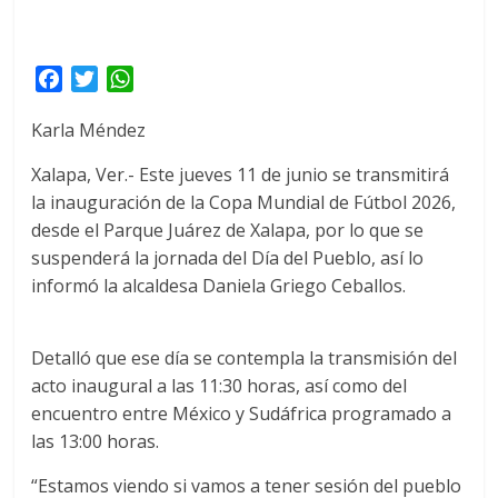
F
T
W
a
w
h
Karla Méndez
c
i
a
e
t
t
Xalapa, Ver.- Este jueves 11 de junio se transmitirá
b
t
s
la inauguración de la Copa Mundial de Fútbol 2026,
o
e
A
desde el Parque Juárez de Xalapa, por lo que se
o
r
p
suspenderá la jornada del Día del Pueblo, así lo
k
p
informó la alcaldesa Daniela Griego Ceballos.
Detalló que ese día se contempla la transmisión del
acto inaugural a las 11:30 horas, así como del
encuentro entre México y Sudáfrica programado a
las 13:00 horas.
“Estamos viendo si vamos a tener sesión del pueblo