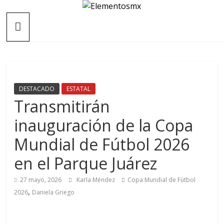
Saltar
Elementosmx
al
contenido
Periodismo
con
fundamento
DESTACADO
ESTATAL
Transmitirán
inauguración de la Copa
Mundial de Fútbol 2026
en el Parque Juárez
27 mayo, 2026
Karla Méndez
Copa Mundial de Fútbol
,
2026
Daniela Griego