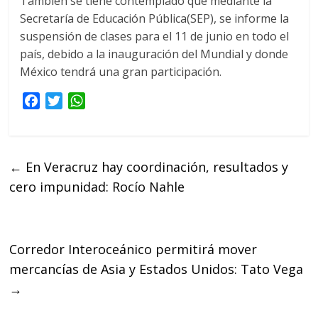
También se tiene contemplado que mediante la
Secretaría de Educación Pública(SEP), se informe la
suspensión de clases para el 11 de junio en todo el
país, debido a la inauguración del Mundial y donde
México tendrá una gran participación.
F
T
W
a
w
h
c
i
a
e
t
t
←
En Veracruz hay coordinación, resultados y
b
t
s
cero impunidad: Rocío Nahle
o
e
A
o
r
p
k
p
Corredor Interoceánico permitirá mover
mercancías de Asia y Estados Unidos: Tato Vega
→