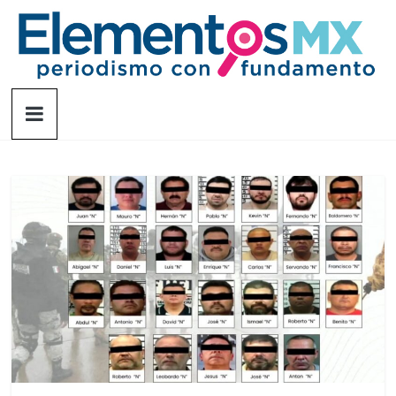
Saltar
al
contenido
Elementosmx
Periodismo
con
fundamento