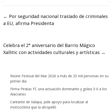
c
i
a
e
t
t
←
Por seguridad nacional traslado de criminales
b
t
s
a EU, afirma Presidenta
o
e
A
o
r
p
k
p
Celebra el 2° aniversario del Barrio Mágico
Xallitic con actividades culturales y artísticas
→
Reúne Festival del Mar 2026 a más de 25 mil personas en su
primer día
Firma Piratas FC una actuación dominante y golea 3-0 a los
Alacranes
Cantante de Xalapa, pide apoyo para localizar al
motociclista que la atropelló