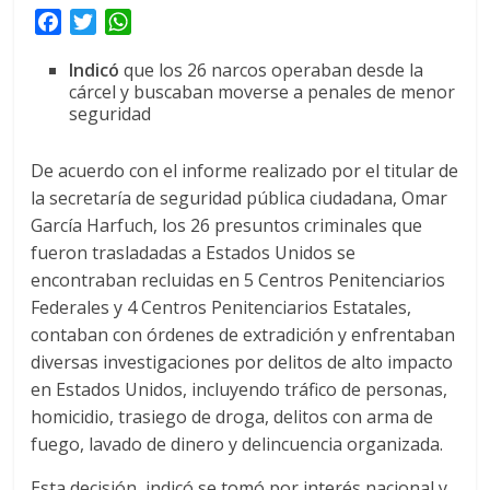
F
T
W
a
w
h
Indicó
que los 26 narcos operaban desde la
c
i
a
cárcel y buscaban moverse a penales de menor
e
t
t
seguridad
b
t
s
o
e
A
De acuerdo con el informe realizado por el titular de
o
r
p
la secretaría de seguridad pública ciudadana, Omar
k
p
García Harfuch, los 26 presuntos criminales que
fueron trasladadas a Estados Unidos se
encontraban recluidas en 5 Centros Penitenciarios
Federales y 4 Centros Penitenciarios Estatales,
contaban con órdenes de extradición y enfrentaban
diversas investigaciones por delitos de alto impacto
en Estados Unidos, incluyendo tráfico de personas,
homicidio, trasiego de droga, delitos con arma de
fuego, lavado de dinero y delincuencia organizada.
Esta decisión, indicó se tomó por interés nacional y