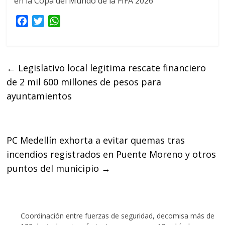
en la Copa del Mundo de la FIFA 2026
F
T
W
a
w
h
c
i
a
e
t
t
←
Legislativo local legitima rescate financiero
b
t
s
de 2 mil 600 millones de pesos para
o
e
A
o
r
p
ayuntamientos
k
p
PC Medellín exhorta a evitar quemas tras
incendios registrados en Puente Moreno y otros
puntos del municipio
→
Coordinación entre fuerzas de seguridad, decomisa más de