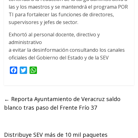
las y los maestros y se mantendrá el programa POR
TI para fortalecer las funciones de directores,
supervisores y jefes de sector.
Exhortó al personal docente, directivo y
administrativo
a evitar la desinformación consultando los canales
oficiales del Gobierno del Estado y de la SEV
F
T
W
a
w
h
c
i
a
e
t
t
←
Reporta Ayuntamiento de Veracruz saldo
b
t
s
blanco tras paso del Frente Frío 37
o
e
A
o
r
p
k
p
Distribuye SEV más de 10 mil paquetes