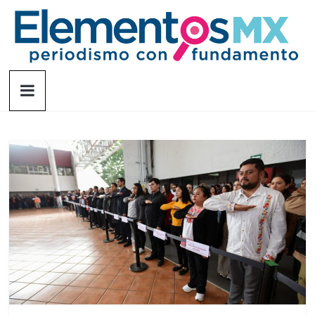
Saltar
al
contenido
Elementosmx
Periodismo
con
fundamento