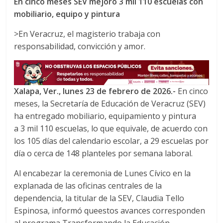
En cinco meses SEV mejoró 3 mil 110 escuelas con
c
i
a
mobiliario, equipo y pintura
e
t
t
b
t
s
>En Veracruz, el magisterio trabaja con
o
e
A
responsabilidad, convicción y amor.
o
r
p
k
p
Xalapa, Ver.,
lunes
23 de febrero de 2026.-
En cinco
meses, la Secretaría de Educación de Veracruz (SEV)
ha entregado mobiliario, equipamiento y pintura
a 3 mil 110 escuelas, lo que equivale, de acuerdo con
los 105 días del calendario escolar, a 29 escuelas por
día o cerca de 148 planteles por semana laboral.
Al encabezar la ceremonia de Lunes Cívico en la
explanada de las oficinas centrales de la
dependencia, la titular de la SEV, Claudia Tello
Espinosa, informó queestos avances corresponden