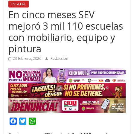
ESTATAL
En cinco meses SEV
mejoró 3 mil 110 escuelas
con mobiliario, equipo y
pintura
23 febrero, 2026
Redacción
F
T
W
a
w
h