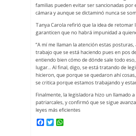
familias pueden evitar ser sancionadas por e
cámara y aunque se dictaminó nunca se some
Tanya Carola refirió que la idea de retomar 
garanticen que no habrá impunidad a quienes
“A mí me llaman la atención estas posturas, 
trabajo que se está haciendo pues en pos de 
entiendo bien cómo de dónde sale todo eso, 
lugar… Al final, digo, se está tratando de leg
hicieron, que porque se quedaron ahí cosas
se critica porque estamos trabajando y est
Finalmente, la legisladora hizo un llamado a
patriarcales, y confirmó que se sigue avanz
leyes más eficientes
F
T
W
a
w
h