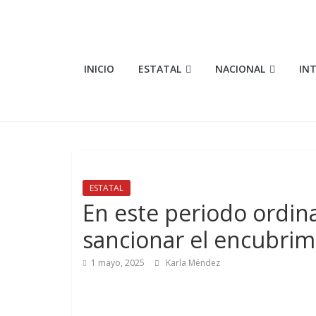
Saltar
al
contenido
Elementosmx
INICIO
ESTATAL
NACIONAL
IN
Periodismo
con
fundamento
ESTATAL
En este periodo ordina
sancionar el encubrim
1 mayo, 2025
Karla Méndez