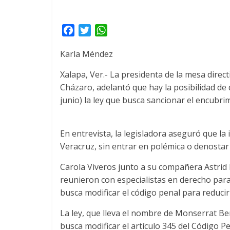
F
T
W
a
w
h
Karla Méndez
c
i
a
e
t
t
Xalapa, Ver.- La presidenta de la mesa dire
b
t
s
Cházaro, adelantó que hay la posibilidad de
o
e
A
junio) la ley que busca sancionar el encubri
o
r
p
k
p
En entrevista, la legisladora aseguró que la
Veracruz, sin entrar en polémica o denostar 
Carola Viveros junto a su compañera Astrid
reunieron con especialistas en derecho pa
busca modificar el código penal para reducir
La ley, que lleva el nombre de Monserrat Be
busca modificar el artículo 345 del Código Pe