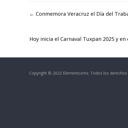
c
i
a
e
t
t
←
Conmemora Veracruz el Día del Trabaj
b
t
s
o
e
A
o
r
p
k
p
Hoy inicia el Carnaval Tuxpan 2025 y en
Copyright © 2023 Elementosmx. Todos los derechos