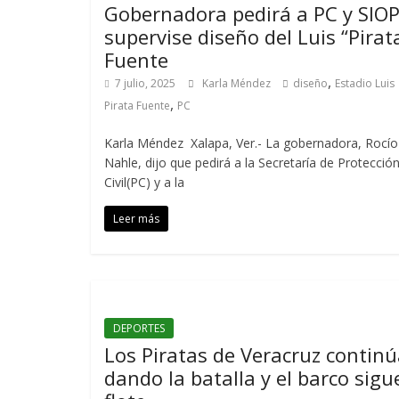
Gobernadora pedirá a PC y SIO
supervise diseño del Luis “Pirat
Fuente
,
7 julio, 2025
Karla Méndez
diseño
Estadio Luis
,
Pirata Fuente
PC
Karla Méndez Xalapa, Ver.- La gobernadora, Rocío
Nahle, dijo que pedirá a la Secretaría de Protecció
Civil(PC) y a la
Leer más
DEPORTES
Los Piratas de Veracruz contin
dando la batalla y el barco sigu