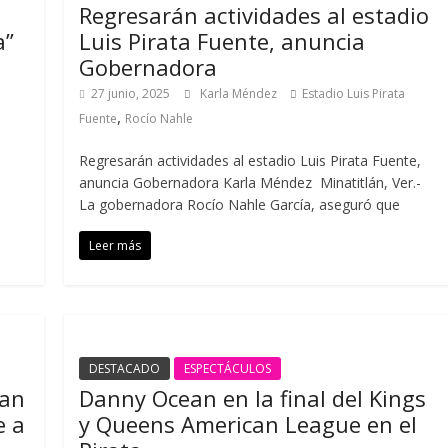
P
Regresarán actividades al estadio
a”
Luis Pirata Fuente, anuncia
Gobernadora
27 junio, 2025
Karla Méndez
Estadio Luis Pirata
,
Fuente
Rocío Nahle
Regresarán actividades al estadio Luis Pirata Fuente,
n
anuncia Gobernadora Karla Méndez Minatitlán, Ver.-
La gobernadora Rocío Nahle García, aseguró que
Leer más
DESTACADO
ESPECTÁCULOS
úan
Danny Ocean en la final del Kings
e a
y Queens American League en el