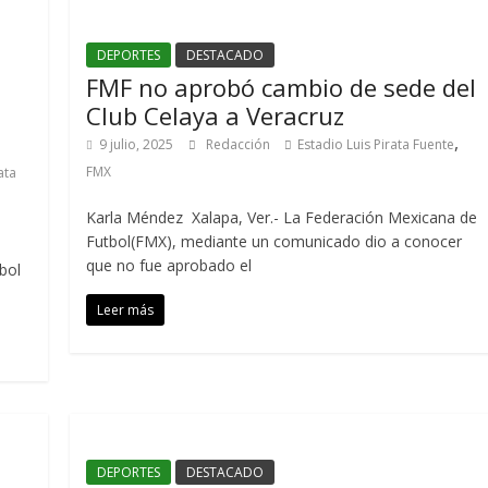
DEPORTES
DESTACADO
FMF no aprobó cambio de sede del
Club Celaya a Veracruz
,
9 julio, 2025
Redacción
Estadio Luis Pirata Fuente
FMX
ata
Karla Méndez Xalapa, Ver.- La Federación Mexicana de
Futbol(FMX), mediante un comunicado dio a conocer
que no fue aprobado el
bol
Leer más
DEPORTES
DESTACADO