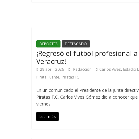
DEPORTES
DESTACADO
¡Regresó el futbol profesional a
Veracruz!
,
28 abril, 2026
Redacción
Carlos Vives
Estadio L
,
Pirata Fuente
Piratas FC
En un comunicado el Presidente de la junta directi
Piratas F.C, Carlos Vives Gómez dio a conocer que 
viernes
Leer más