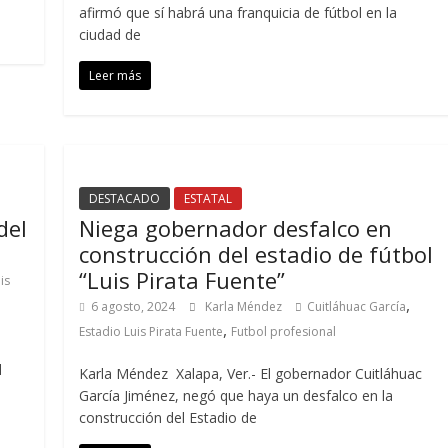
afirmó que sí habrá una franquicia de fútbol en la
ciudad de
Leer más
DESTACADO
ESTATAL
del
Niega gobernador desfalco en
construcción del estadio de fútbol
“Luis Pirata Fuente”
is
,
6 agosto, 2024
Karla Méndez
Cuitláhuac García
,
Estadio Luis Pirata Fuente
Futbol profesional
l
Karla Méndez Xalapa, Ver.- El gobernador Cuitláhuac
García Jiménez, negó que haya un desfalco en la
construcción del Estadio de