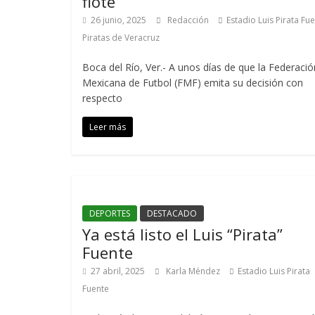
flote
26 junio, 2025
Redacción
Estadio Luis Pirata Fu
Piratas de Veracruz
Boca del Río, Ver.- A unos días de que la Federació
Mexicana de Futbol (FMF) emita su decisión con
respecto
Leer más
DEPORTES
DESTACADO
Ya está listo el Luis “Pirata”
Fuente
27 abril, 2025
Karla Méndez
Estadio Luis Pirata
Fuente