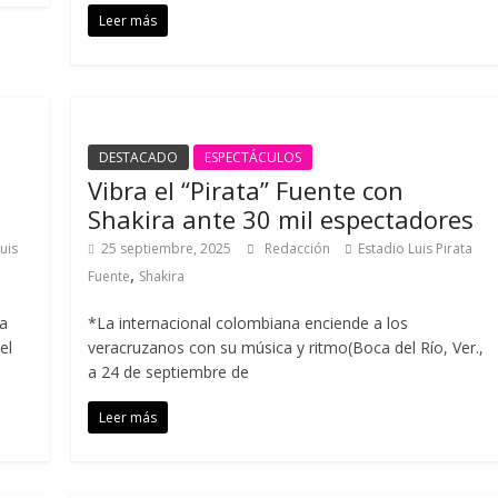
Leer más
DESTACADO
ESPECTÁCULOS
Vibra el “Pirata” Fuente con
Shakira ante 30 mil espectadores
uis
25 septiembre, 2025
Redacción
Estadio Luis Pirata
,
Fuente
Shakira
va
*La internacional colombiana enciende a los
el
veracruzanos con su música y ritmo(Boca del Río, Ver.,
a 24 de septiembre de
Leer más