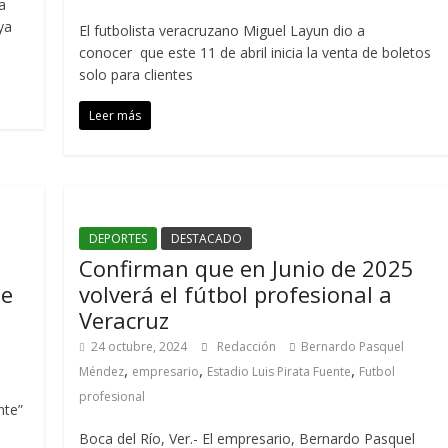
a
ya
El futbolista veracruzano Miguel Layun dio a
conocer que este 11 de abril inicia la venta de boletos
solo para clientes
Leer más
DEPORTES
DESTACADO
Confirman que en Junio de 2025
te
volverá el fútbol profesional a
Veracruz
24 octubre, 2024
Redacción
Bernardo Pasquel
,
,
,
Méndez
empresario
Estadio Luis Pirata Fuente
Futbol
profesional
nte”
Boca del Río, Ver.- El empresario, Bernardo Pasquel