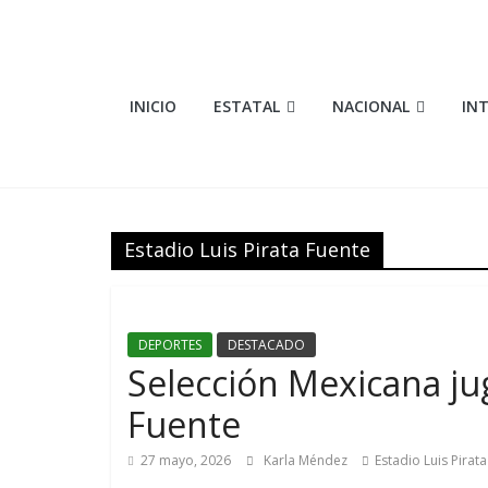
Saltar
al
contenido
Elementosmx
INICIO
ESTATAL
NACIONAL
IN
Periodismo
con
fundamento
Estadio Luis Pirata Fuente
DEPORTES
DESTACADO
Selección Mexicana jug
Fuente
27 mayo, 2026
Karla Méndez
Estadio Luis Pirat