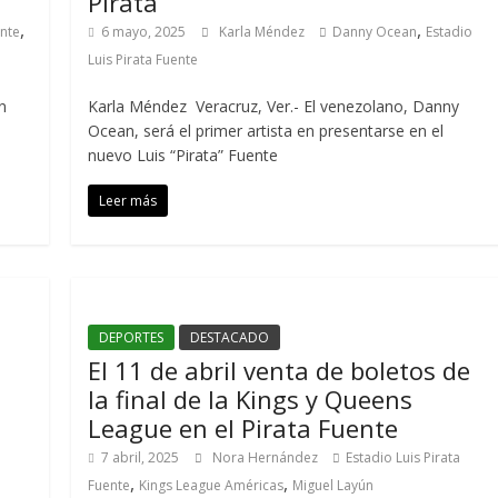
Pirata
,
,
ente
6 mayo, 2025
Karla Méndez
Danny Ocean
Estadio
Luis Pirata Fuente
n
Karla Méndez Veracruz, Ver.- El venezolano, Danny
Ocean, será el primer artista en presentarse en el
nuevo Luis “Pirata” Fuente
Leer más
DEPORTES
DESTACADO
El 11 de abril venta de boletos de
la final de la Kings y Queens
League en el Pirata Fuente
7 abril, 2025
Nora Hernández
Estadio Luis Pirata
,
,
Fuente
Kings League Américas
Miguel Layún