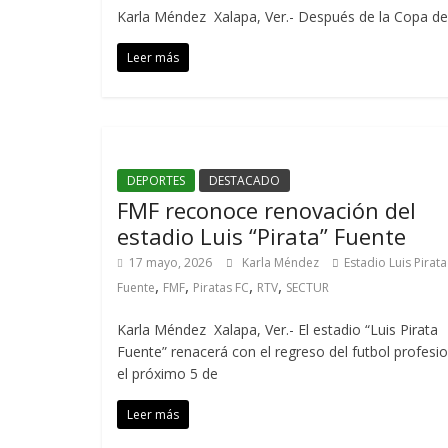
Karla Méndez Xalapa, Ver.- Después de la Copa del
Leer más
DEPORTES
DESTACADO
FMF reconoce renovación del
estadio Luis “Pirata” Fuente
17 mayo, 2026
Karla Méndez
Estadio Luis Pirata
,
,
,
,
Fuente
FMF
Piratas FC
RTV
SECTUR
Karla Méndez Xalapa, Ver.- El estadio “Luis Pirata
Fuente” renacerá con el regreso del futbol profesio
el próximo 5 de
Leer más