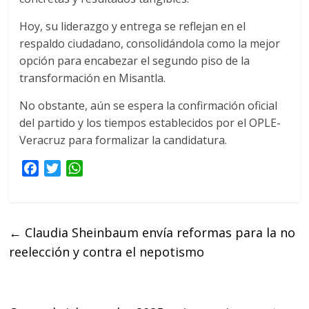
Hoy, su liderazgo y entrega se reflejan en el
respaldo ciudadano, consolidándola como la mejor
opción para encabezar el segundo piso de la
transformación en Misantla.
No obstante, aún se espera la confirmación oficial
del partido y los tiempos establecidos por el OPLE-
Veracruz para formalizar la candidatura.
F
T
W
a
w
h
c
i
a
e
t
t
←
Claudia Sheinbaum envía reformas para la no
b
t
s
reelección y contra el nepotismo
o
e
A
o
r
p
k
p