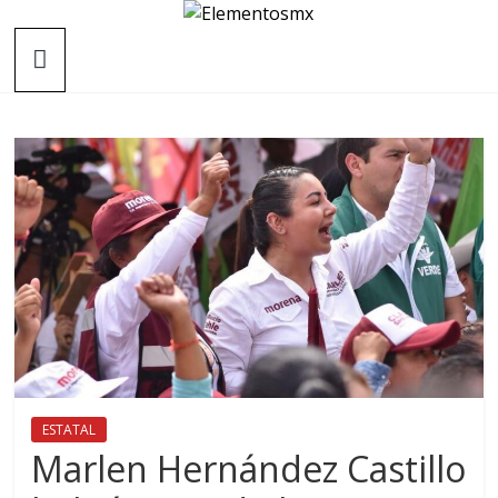
Saltar
Elementosmx
al
contenido
Periodismo
con
fundamento
ESTATAL
Marlen Hernández Castillo