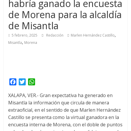
habría ganado la encuesta
de Morena para la alcaldía
de Misantla
,
5 febrero, 2025
Redacción
Marlen Hernández Castillo
,
Misantla
Morena
F
T
W
a
w
h
XALAPA, VER.- Gran expectativa ha generado en
c
i
a
Misantla la información que circula de manera
e
t
t
extraoficial, en el sentido de que Marlen Hernández
b
t
s
o
e
A
Castillo se presenta como la virtual ganadora en la
o
r
p
encuesta interna de Morena, con el doble de puntos