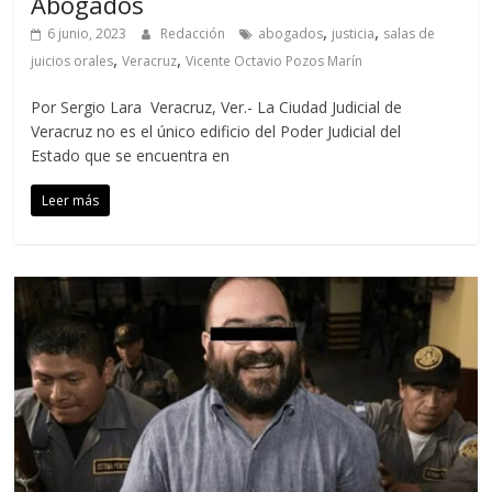
Abogados
,
,
6 junio, 2023
Redacción
abogados
justicia
salas de
,
,
juicios orales
Veracruz
Vicente Octavio Pozos Marín
Por Sergio Lara Veracruz, Ver.- La Ciudad Judicial de
Veracruz no es el único edificio del Poder Judicial del
Estado que se encuentra en
Leer más