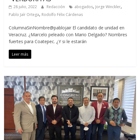
,
,
28 julio, 2022
Redacción
abogados
Jorge Winckler
,
Pablo Jaír Ortega
Rodolfo Félix Cárdenas
ColumnaSinNombre@pablojair El candidato de unidad en
Veracruz. ¿Marcelo peleado con Mario Delgado? Nombres
fuertes para Coatepec. ¿Y si le estarán
Leer más