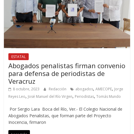
ESTATAL
Abogados penalistas firman convenio
para defensa de periodistas de
Veracruz
,
,
8 octubre, 2023
Redacción
abogados
AMECOPE
Jorge
,
,
,
Reyes Leo
José Manuel del Río Virgen
Periodistas
Tomás Mundo
Por Sergio Lara Boca del Río, Ver.- El Colegio Nacional de
Abogados Penalistas, que forman parte del Proyecto
Inocencia, firmaron