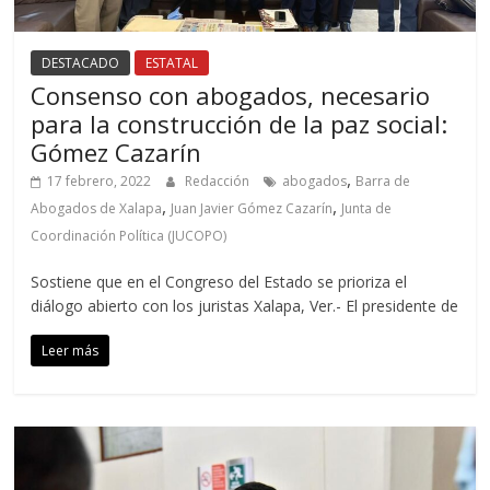
DESTACADO
ESTATAL
Consenso con abogados, necesario
para la construcción de la paz social:
Gómez Cazarín
,
17 febrero, 2022
Redacción
abogados
Barra de
,
,
Abogados de Xalapa
Juan Javier Gómez Cazarín
Junta de
Coordinación Política (JUCOPO)
Sostiene que en el Congreso del Estado se prioriza el
diálogo abierto con los juristas Xalapa, Ver.- El presidente de
Leer más