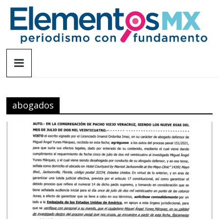
Saltar
al
contenido
Elementosmx
Periodismo
con
fundamento
abogados