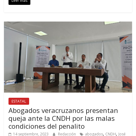
Leer más
ESTATAL
Abogados veracruzanos presentan
queja ante la CNDH por las malas
condiciones del penalito
,
,
14 septiembre, 2023
Redacción
abogados
CNDH
José